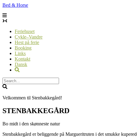
Skip
Bed & Horse
to
content
Feriehuset
Cykle–Vandre
Hest på ferie
Booking
Links
Kontakt
Dansk
Velkommen til Stenbakkegård!
STENBAKKEGÅRD
Bo midt i den skønneste natur
Stenbakkegård er beliggende på Margueritruten i det smukke kuperede 