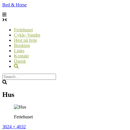
Skip
Bed & Horse
to
content
Feriehuset
Cykle–Vandre
Hest på ferie
Booking
Links
Kontakt
Dansk
Hus
Feriehuset
Full
3024 × 4032