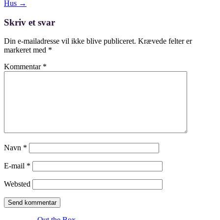
size
Post
Hus
→
navigation
Skriv et svar
Din e-mailadresse vil ikke blive publiceret.
Krævede felter er
markeret med
*
Kommentar
*
Navn
*
E-mail
*
Websted
Theme by
Out the Box