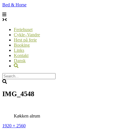
Skip
Bed & Horse
to
content
Feriehuset
Cykle–Vandre
Hest på ferie
Booking
Links
Kontakt
Dansk
IMG_4548
Køkken alrum
Full
1920 × 2560