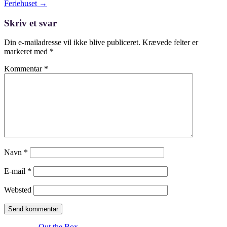
size
Post
Feriehuset
→
navigation
Skriv et svar
Din e-mailadresse vil ikke blive publiceret.
Krævede felter er
markeret med
*
Kommentar
*
Navn
*
E-mail
*
Websted
Theme by
Out the Box