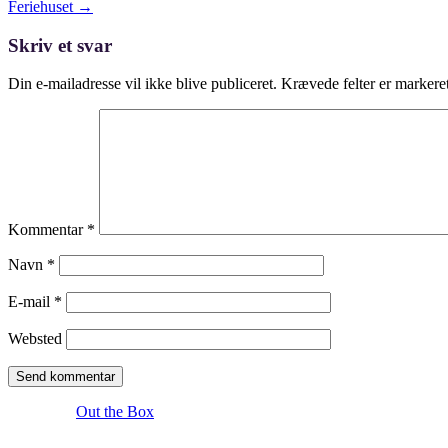
size
Post
Feriehuset
→
navigation
Skriv et svar
Din e-mailadresse vil ikke blive publiceret.
Krævede felter er marker
Kommentar
*
Navn
*
E-mail
*
Websted
Theme by
Out the Box