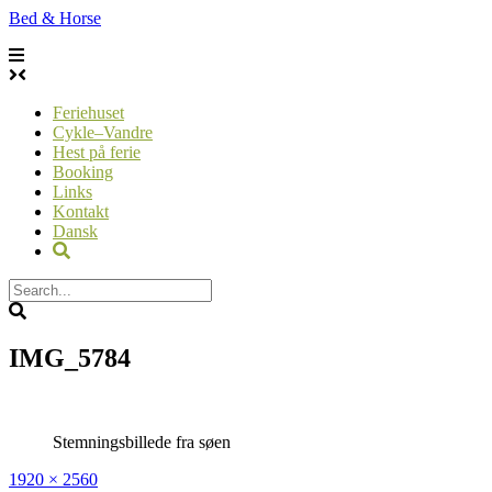
Skip
Bed & Horse
to
content
Feriehuset
Cykle–Vandre
Hest på ferie
Booking
Links
Kontakt
Dansk
IMG_5784
Stemningsbillede fra søen
Full
1920 × 2560