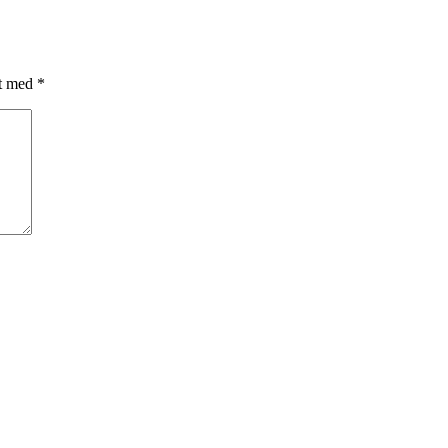
et med
*