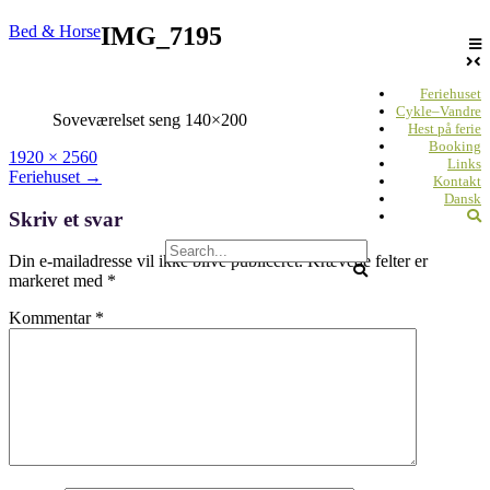
Skip
Bed & Horse
IMG_7195
to
content
Feriehuset
Cykle–Vandre
Soveværelset seng 140×200
Hest på ferie
Booking
Full
1920 × 2560
Links
size
Post
Feriehuset
→
Kontakt
navigation
Dansk
Skriv et svar
Din e-mailadresse vil ikke blive publiceret.
Krævede felter er
markeret med
*
Kommentar
*